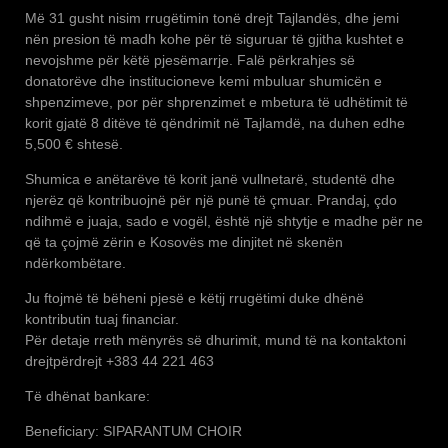
Më 31 gusht nisim rrugëtimin tonë drejt Tajlandës, dhe jemi
nën presion të madh kohe për të siguruar të gjitha kushtet e
nevojshme për këtë pjesëmarrje. Falë përkrahjes së
donatorëve dhe institucioneve kemi mbuluar shumicën e
shpenzimeve, por për shprenzimet e mbetura të udhëtimit të
korit gjatë 8 ditëve të qëndrimit në Tajlamdë, na duhen edhe
5,500 € shtesë.
Shumica e anëtarëve të korit janë vullnetarë, studentë dhe
njerëz që kontribuojnë për një punë të çmuar. Prandaj, çdo
ndihmë e juaja, sado e vogël, është një shtytje e madhe për ne
që ta çojmë zërin e Kosovës me dinjitet në skenën
ndërkombëtare.
Ju ftojmë të bëheni pjesë e këtij rrugëtimi duke dhënë
kontributin tuaj financiar.
Për detaje rreth mënyrës së dhurimit, mund të na kontaktoni
drejtpërdrejt +383 44 221 463
Të dhënat bankare:
Beneficiary: SIPARANTUM CHOIR