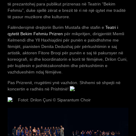
të prezantohej para publikut prizrenas në Teatrin “Bekim
Fehmiu”, duke sjellë zërat e brezit të ri në një qytet me traditë
të pasur muzikore dhe kulturore.
Falënderojmë drejtorin Burim Mustafa dhe stafin e
Teatri i
qytetit Bekim Fehmiu Prizren
për mikpritjen, dirigjentët Memli
Kelmendi dhe Yll Haxhiajdini për punën e palodhshme me
fëmijët, pianisten Denita Dedushaj për përkushtimin e saj
artistik, aktoren Fitore Broqi për punën e saj të pakursyer në
koreografi, si dhe koordinatorin e korit të fëmijëve, Drilon Cuni,
për kujdesin e jashtëzakonshëm dhe përkushtimin e
vazhdueshëm ndaj fëmijëve.
Pas Prizrenit, rrugëtimi ynë vazhdon. Shihemi së shpejti në
koncertin e radhës në Prishtinë!
Fotot: Drilon Çuni © Siparantum Choir