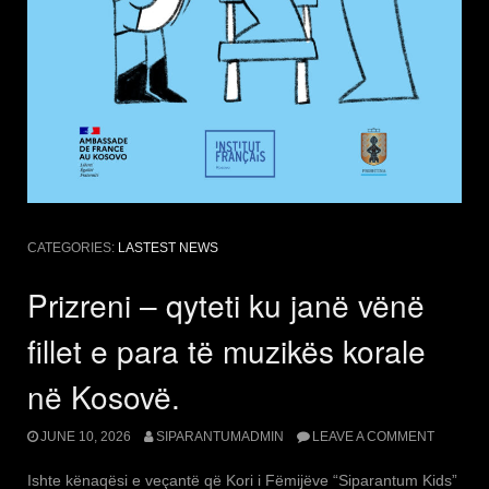
CATEGORIES:
LASTEST NEWS
Prizreni – qyteti ku janë vënë
fillet e para të muzikës korale
në Kosovë.
JUNE 10, 2026
SIPARANTUMADMIN
LEAVE A COMMENT
Ishte kënaqësi e veçantë që Kori i Fëmijëve “Siparantum Kids”