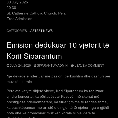
30 July 2026
20:30
St. Catherine Catholic Church, Peja
Free Admission
CATEGORIES:
LASTEST NEWS
Emision dedukuar 10 vjetorit të
Korit Siparantum
JULY 24, 2026
SIPARANTUMADMIN
LEAVE A COMMENT
Një dekadë e ndërtuar me pasion, përkushtim dhe dashuri për
muzikën korale.
Përgjatë këtyre dhjetë viteve, Kori Siparantum ka realizuar
qindra koncerte, ka përfaqësuar Kosovën në skenat më
prestigjioze ndërkombëtare, ka fituar çmime të rëndësishme,
ka bashkëpunuar me artistë e dirigjentë të njohur nga e gjithë
bota dhe ka promovuar muzikën korale si një vlerë të