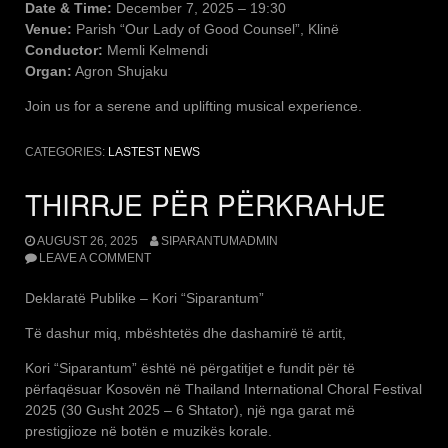
Date & Time:
December 7, 2025 – 19:30
Venue:
Parish “Our Lady of Good Counsel”, Klinë
Conductor:
Memli Kelmendi
Organ:
Agron Shujaku
Join us for a serene and uplifting musical experience.
CATEGORIES:
LASTEST NEWS
THIRRJE PËR PËRKRAHJE
AUGUST 26, 2025
SIPARANTUMADMIN
LEAVE A COMMENT
Deklaratë Publike – Kori “Siparantum”
Të dashur miq, mbështetës dhe dashamirë të artit,
Kori “Siparantum” është në përgatitjet e fundit për të
përfaqësuar Kosovën në Thailand International Choral Festival
2025 (30 Gusht 2025 – 6 Shtator), një nga garat më
prestigjioze në botën e muzikës korale.