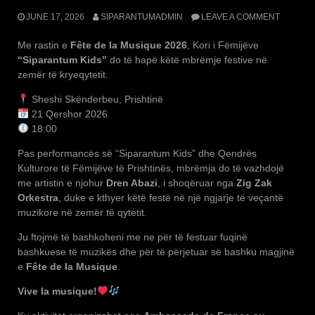
JUNE 17, 2026
SIPARANTUMADMIN
LEAVE A COMMENT
Me rastin e
Fête de la Musique 2026
, Kori i Fëmijëve
“Siparantum Kids”
do të hapë këtë mbrëmje festive në
zemër të kryeqytetit.
Sheshi Skënderbeu, Prishtinë
21 Qershor 2026
18:00
Pas performancës së “Siparantum Kids” dhe Qendrës
Kulturore të Fëmijëve të Prishtinës, mbrëmja do të vazhdojë
me artistin e njohur
Dren Abazi
, i shoqëruar nga
Zig Zak
Orkestra
, duke e kthyer këtë festë në një ngjarje të veçantë
muzikore në zemër të qytetit.
Ju ftojmë të bashkoheni me ne për të festuar fuqinë
bashkuese të muzikës dhe për të përjetuar së bashku magjinë
e
Fête de la Musique
.
Vive la musique!