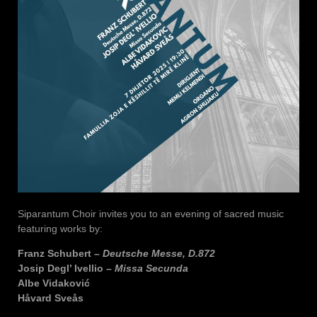
Siparantum Choir invites you to an evening of sacred music
featuring works by:
Franz Schubert –
Deutsche Messe, D.872
Josip Degl’ Ivellio –
Missa Secunda
Albe Vidaković
Håvard Sveås