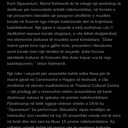
Korit Siparantum, Memli Kelmendi do të mbajë një workshop të
dedikuar për komunitetin artistik ndërkombëtar, në formën e
një prezantimi interaktiv që pasqyron zhvillimin e muzikës
korale në Kosovë nga rrënjët tradicionale deri te krijimtaria
bashkëkohore. Një pjesë e veçantë e këtij workshop-i do t’i
dedikohet veprave korale shqiptare, e cila lidhet drejtpërdrejt
me elementet dalluese të muzikës sonë kombëtare. “Duke
marrë pjesë kore nga e gjithë bota, prezantimi i literaturës
sonë korale merr një rëndësi të veçantë, duke forcuar
identitetin kulturor të Kosovës dhe duke krijuar ura të reja
bashkëpunimi, ” shton Kelmendi.
Një nder i veçantë për ansamblin është edhe ftesa për të
marrë pjesë në Ceremoninë e Hapjes së festivalit, e cila
zhvillohet në skenën madhështore të Thailand Cultural Centre
– një privilegj që u rezervohet vetëm ansambleve që kanë
dëshmuar sukses të spikatur në arenën ndërkombëtare.
Pjesëmarrja në këtë ngjarje shënon shtetin e 19-të ku
“Siparantum” ka performuar. Aktualisht, sipas renditjes së
Interkultur, kori renditet në top 20 ansamblet vokale më të mira
në botë dhe deri tani ka fituar 19 çmime ndërkombëtare. Ky
udhëtim artistik është një mision për të vendosur kulturën