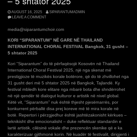
– 5 shtator 2025
AUGUST 16, 2025
SIPARANTUMADMIN
LEAVE A COMMENT
media@siparantumchoir.com
KORI “SIPARANTUM” NË GARE NË THAILAND
INTERNATIONAL CHORAL FESTIVAL Bangkok, 31 gusht –
5 shtator 2025
Kori “Siparantum” do të përfaqësojë Kosovën në Thailand
International Choral Festival 2025, një nga skenat më
prestigjioze të muzikës korale botërore, që do të zhvillohet nga
31 gusht deri më 5 shtator 2025 në Bangkok, Tajlandë. Ky
festival mbledh kore elitare nga mbarë bota dhe shndërrohet
në një qendër të dialogut kulturor e artistik në nivel global.
Këtë vit, “Siparantum” nuk është thjesht pjesëmarrës, por
konkurrent përballë disa prej koreve më të mira korale në
botë. Repertori i përzgjedhur është jashtëzakonisht kërkues –
teknikisht dhe emocionalisht – duke reflektuar standardin e
lartë artistik, cilësinë vokale dhe prezencën skenike që e ka
karakterizuar gjithmonë korin. Në kuadër të festivalit, dirigjenti i