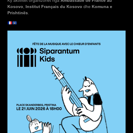
Ky aktivitet organizohet nga
Ambassade de France au
Kosovo
,
Institut Français du Kosovo
dhe
Komuna e
Prishtinës
.