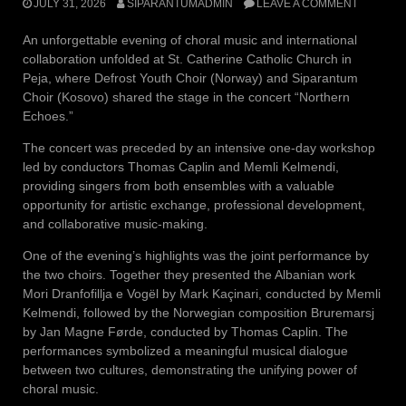
JULY 31, 2026
SIPARANTUMADMIN
LEAVE A COMMENT
An unforgettable evening of choral music and international
collaboration unfolded at St. Catherine Catholic Church in
Peja, where Defrost Youth Choir (Norway) and Siparantum
Choir (Kosovo) shared the stage in the concert “Northern
Echoes.”
The concert was preceded by an intensive one-day workshop
led by conductors Thomas Caplin and Memli Kelmendi,
providing singers from both ensembles with a valuable
opportunity for artistic exchange, professional development,
and collaborative music-making.
One of the evening’s highlights was the joint performance by
the two choirs. Together they presented the Albanian work
Mori Dranfofillja e Vogël by Mark Kaçinari, conducted by Memli
Kelmendi, followed by the Norwegian composition Bruremarsj
by Jan Magne Førde, conducted by Thomas Caplin. The
performances symbolized a meaningful musical dialogue
between two cultures, demonstrating the unifying power of
choral music.